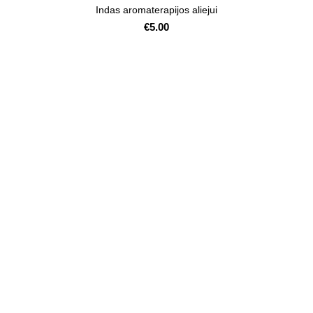
Indas aromaterapijos aliejui
€
5.00
įrašai
Biokuras
2021-08-17
No
Comments
Židiniai – kiekvieno
namuose!
2021-08-03
No
Comments
Aromaterapija su