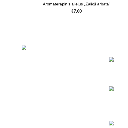
Aromaterapinis aliejus „Žalioji arbata”
€
7.00
Naujausi 
Mūsų pagrindinis tikslas – Jūsų namų
jaukumas ir šiluma.
Naugarduko g. 37-13, Vilnius,
Lietuva
Tel: +37061105544
E-mail: info@eliflame.lt