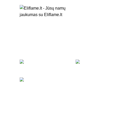
+37061105544
info@eliflame.lt
Katalogas
Aromat
fragrant
BIOŽIDINIAI
BIOKUR
24 Prekė
15 Prek
"VIRVĖ STYLE" PAD
10 Prekė