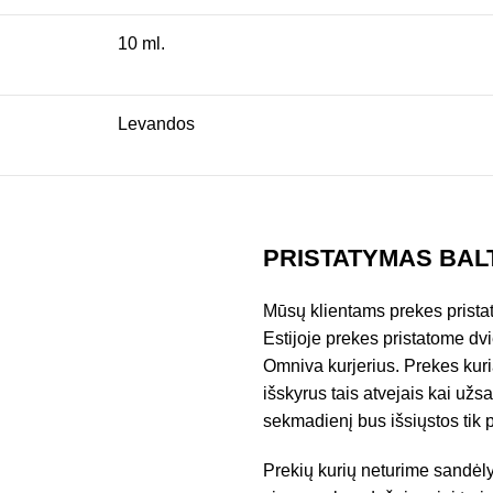
10 ml.
Levandos
PRISTATYMAS BAL
Mūsų klientams prekes pristat
Estijoje prekes pristatome d
Omniva kurjerius. Prekes kuri
išskyrus tais atvejais kai už
sekmadienį bus išsiųstos tik 
Prekių kurių neturime sandėly