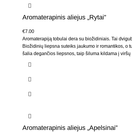
Aromaterapinis aliejus „Rytai”
€
7.00
Aromaterapiją tobulai dera su biožidiniais. Tai dvigub
Biožidinių liepsna suteiks jaukumo ir romantikos, o 
šalia degančios liepsnos, taip šiluma kildama į viršų
Aromaterapinis aliejus „Apelsinai”