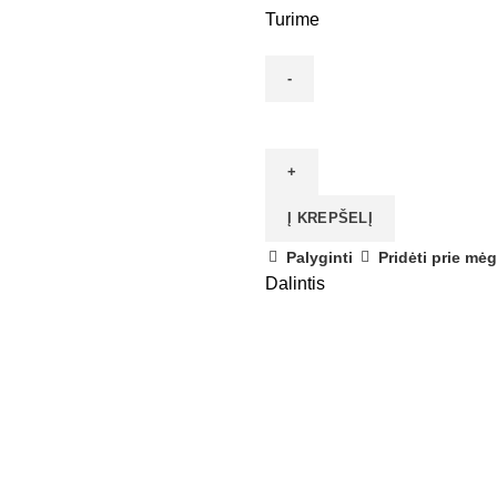
Turime
produkto
kiekis:
Aromaterapinis
aliejus
Į KREPŠELĮ
"Levandos"
Palyginti
Pridėti prie mė
Dalintis