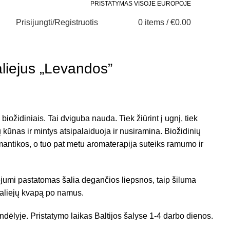
PRISTATYMAS VISOJE EUROPOJE
Prisijungti/Registruotis
0
items
/
€
0.00
0
0
liejus „Levandos”
biožidiniais. Tai dviguba nauda. Tiek žiūrint į ugnį, tiek
 kūnas ir mintys atsipalaiduoja ir nusiramina. Biožidinių
mantikos, o tuo pat metu aromaterapija suteiks ramumo ir
ejumi pastatomas šalia degančios liepsnos, taip šiluma
ų aliejų kvapą po namus.
dėlyje. Pristatymo laikas Baltijos šalyse 1-4 darbo dienos.