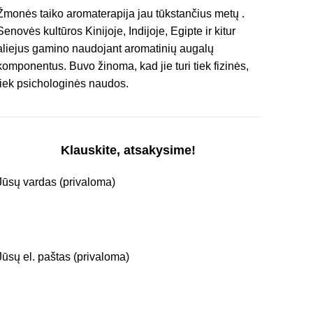
Žmonės taiko aromaterapija jau tūkstančius metų .
Senovės kultūros Kinijoje, Indijoje, Egipte ir kitur
aliejus gamino naudojant aromatinių augalų
komponentus. Buvo žinoma, kad jie turi tiek fizinės,
tiek psichologinės naudos.
Klauskite, atsakysime!
Jūsų vardas (privaloma)
Jūsų el. paštas (privaloma)