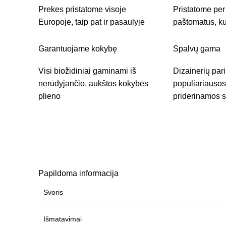
Prekes pristatome visoje
Pristatome pe
Europoje, taip pat ir pasaulyje
paštomatus, ku
Garantuojame kokybę
Spalvų gama
Visi biožidiniai gaminami iš
Dizainerių par
nerūdyjančio, aukštos kokybės
populiariausos 
plieno
priderinamos 
Papildoma informacija
Svoris
Išmatavimai