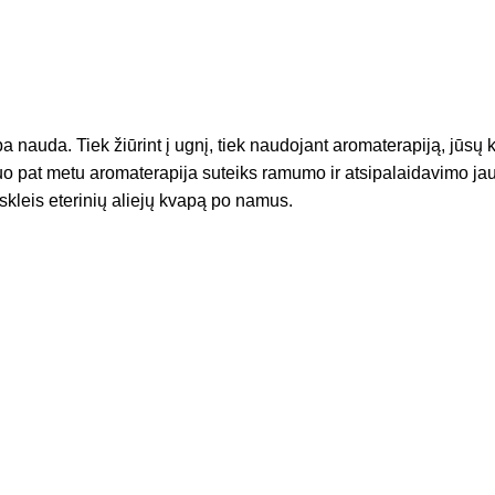
a nauda. Tiek žiūrint į ugnį, tiek naudojant aromaterapiją, jūsų 
tuo pat metu aromaterapija suteiks ramumo ir atsipalaidavimo j
 skleis eterinių aliejų kvapą po namus.