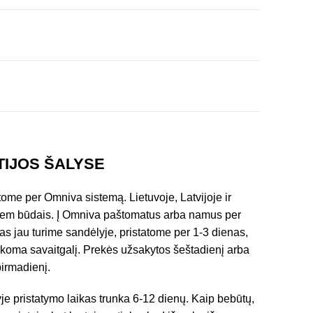
TIJOS ŠALYSE
ome per Omniva sistemą. Lietuvoje, Latvijoje ir
viem būdais. Į Omniva paštomatus arba namus per
as jau turime sandėlyje, pristatome per 1-3 dienas,
sakoma savaitgalį. Prekės užsakytos šeštadienį arba
pirmadienį.
je pristatymo laikas trunka 6-12 dienų. Kaip bebūtų,