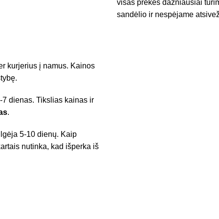
visas prekes dažniausiai turim
sandėlio ir nespėjame atsivež
r kurjerius į namus. Kainos
tybę.
7 dienas. Tikslias kainas ir
as
.
ilgėja 5-10 dienų. Kaip
artais nutinka, kad išperka iš