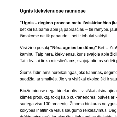
Ugnis kiekvienuose namuose
“Ugnis – degimo proceso metu išsiskiriančios įk
bet kai kalbame apie ją paprasčiau – tai ramybė, jauk
išmokome ne tik panaudoti, bet ir tobulai valdyti.
Visi žino posakį
“Nėra ugnies be dūmų”
Bet… Yra! 
kaminu. Taip nėra, kiekvienas, kuris svajoja apie židinį
Tai idealiai tinka miestiečiams, svajojantiems sėdėti
Šiems židiniams nereikalingas joks kaminas, degimo
suodžiai ar smalkės. Jie yra visiškai ekologiški ir sa
Biožidiniuose dega bioetanolis – visiškai atsinaujina
kilmės produktų, tokių kaip cukranendrės, bulvės ar k
sudega visu 100 procentų. Žinoma biokuras nelygus 
kokybės ir atitinka visus saugumo reikalavimus. Dega
drėkinantys orą), turintys šiek tiek anglies dioksido