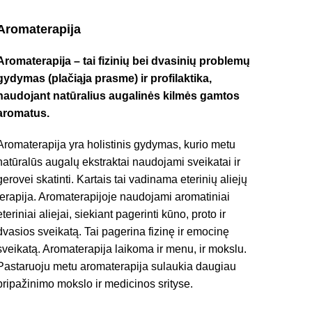
Aromaterapija
Aromaterapija – tai fizinių bei dvasinių problemų
gydymas (plačiąja prasme) ir profilaktika,
naudojant natūralius augalinės kilmės gamtos
aromatus.
Aromaterapija yra holistinis gydymas, kurio metu
natūralūs augalų ekstraktai naudojami sveikatai ir
gerovei skatinti. Kartais tai vadinama eterinių aliejų
terapija. Aromaterapijoje naudojami aromatiniai
eteriniai aliejai, siekiant pagerinti kūno, proto ir
dvasios sveikatą. Tai pagerina fizinę ir emocinę
sveikatą. Aromaterapija laikoma ir menu, ir mokslu.
Pastaruoju metu aromaterapija sulaukia daugiau
pripažinimo mokslo ir medicinos srityse.