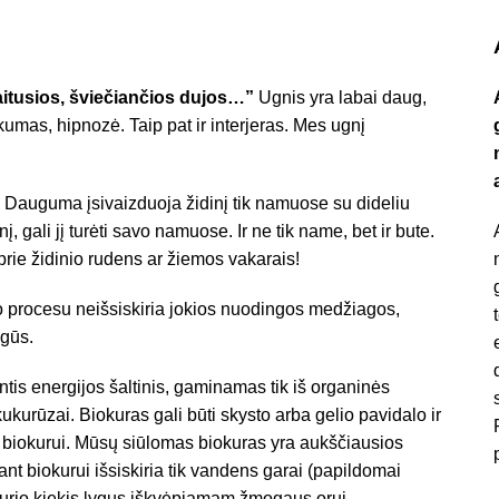
aitusios, šviečiančios dujos…”
Ugnis yra labai daug,
umas, hipnozė. Taip pat ir interjeras. Mes ugnį
Dauguma įsivaizduoja židinį tik namuose su dideliu
, gali jį turėti savo namuose. Ir ne tik name, bet ir bute.
 prie židinio rudens ar žiemos vakarais!
 procesu neišsiskiria jokios nuodingos medžiagos,
ugūs.
ntis energijos šaltinis, gaminamas tik iš organinės
ukurūzai. Biokuras gali būti skysto arba gelio pavidalo ir
biokurui. Mūsų siūlomas biokuras yra aukščiausios
nt biokurui išsiskiria tik vandens garai (papildomai
, kurio kiekis lygus iškvėpiamam žmogaus orui.