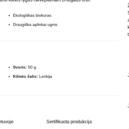
Ekologiškas biokuras
Draugiška aplinkai ugnis
Svoris:
50 g.
Kilmės šalis:
Lenkija
etuvoje
Sertifikuota produkcija