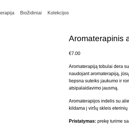
erapija
Biožidiniai
Kolekcijos
Aromaterapinis a
€
7.00
Aromaterapiją tobulai dera su 
naudojant aromaterapiją, jūsų
liepsna suteiks jaukumo ir ro
atsipalaidavimo jausmą.
Aromaterapijos indelis su ali
kildama į viršų skleis eterini
Pristatymas:
prekę turime san