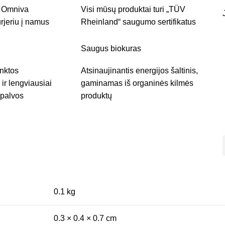
r Omniva
Visi mūsų produktai turi „TÜV
rjeriu į namus
Rheinland“ saugumo sertifikatus
Saugus biokuras
inktos
Atsinaujinantis energijos šaltinis,
ir lengviausiai
gaminamas iš organinės kilmės
spalvos
produktų
0.1 kg
0.3 × 0.4 × 0.7 cm