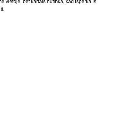
e vietoje, bet kartais nutinka, kad išperka iš
ti.