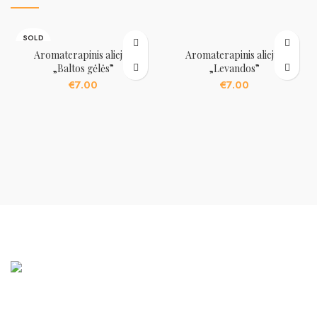
SOLD
OUT
Aromaterapinis aliejus
Aromaterapinis aliejus
„Baltos gėlės”
„Levandos”
€
7.00
€
7.00
Mūsų pagrindinis tikslas – Jūsų namų jaukumas ir šiluma.