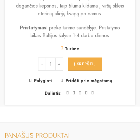
degančios liepsnos, taip šiluma kildama į viršų skleis
eterinių aliejų kvapą po namus.
Pristatymas:
prekę turime sandėlyje. Pristatymo
laikas Baltijos šalyse 1-4 darbo dienos.
Turime
Į KREPŠELĮ
Palyginti
Pridėti prie mėgstamų
Dalintis
PANAŠŪS PRODUKTAI