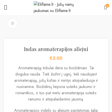
0
Padidinti
Indas aromaterapijos aliejui
€
5.00
Aromaterapiją tobulai dera su biožidiniais. Tai
dviguba nauda. Tiek žiūrint į ugnį, tiek naudojant
aromaterapiją, jūsų kūnas ir mintys atsipalaiduoja ir
nusiramina. Biožidinių liepsna suteiks jaukumo ir
romantikos, o tuo pat metu aromaterapija suteiks
ramumo ir atsipalaidavimo jausmą.
Aromaterapijos indelis su aliejumi pastatomas šalia