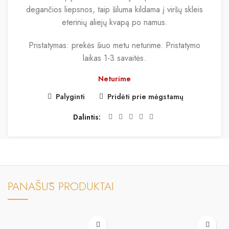
degančios liepsnos, taip šiluma kildama į viršų skleis
eterinių aliejų kvapą po namus.
Pristatymas: prekės šiuo metu neturime. Pristatymo
laikas 1-3 savaitės.
Neturime
Palyginti
Pridėti prie mėgstamų
Dalintis
PANAŠŪS PRODUKTAI