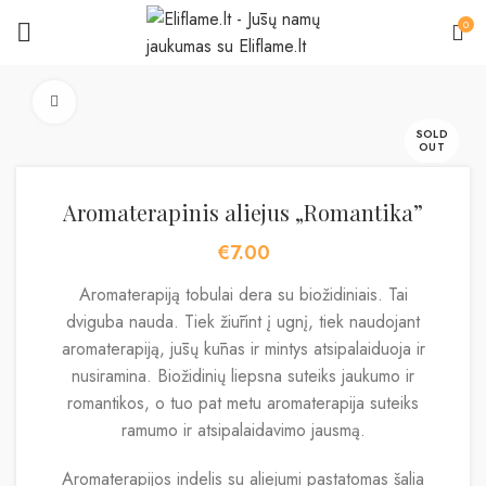
0
Padidinti
SOLD
OUT
Aromaterapinis aliejus „Romantika”
€
7.00
Aromaterapiją tobulai dera su biožidiniais. Tai
dviguba nauda. Tiek žiūrint į ugnį, tiek naudojant
aromaterapiją, jūsų kūnas ir mintys atsipalaiduoja ir
nusiramina. Biožidinių liepsna suteiks jaukumo ir
romantikos, o tuo pat metu aromaterapija suteiks
ramumo ir atsipalaidavimo jausmą.
Aromaterapijos indelis su aliejumi pastatomas šalia