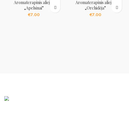
Aromaterapinis aliejus
Aromaterapinis aliejus
„Apelsinai”
„Orchidėja”
€
7.00
€
7.00
Mūsų pagrindinis tikslas – Jūsų namų jaukumas ir šiluma.
Naugarduko g. 37-13, Vilnius, Lietuva