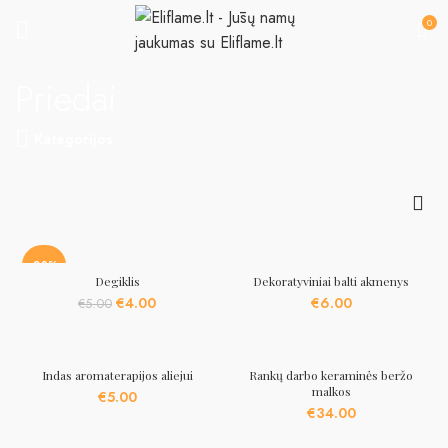
0
Priedai
Kategorijos
-20%
Degiklis
Dekoratyviniai balti akmenys
Original
Current
€
4.00
€
6.00
€
5.00
price
price
was:
is:
€5.00.
€4.00.
Indas aromaterapijos aliejui
Rankų darbo keraminės beržo
malkos
€
5.00
€
34.00