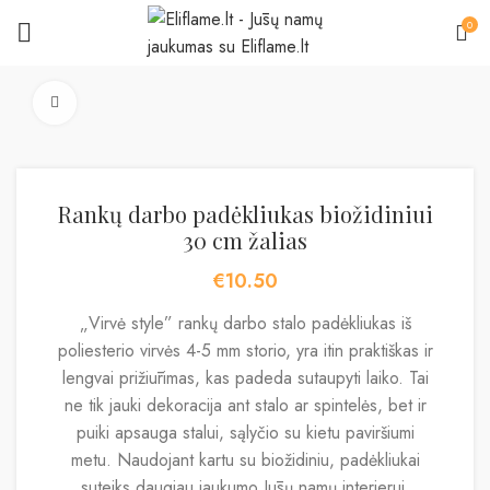
0
Padidinti
Rankų darbo padėkliukas biožidiniui
30 cm žalias
€
10.50
„Virvė style” rankų darbo stalo padėkliukas iš
poliesterio virvės 4-5 mm storio, yra itin praktiškas ir
lengvai prižiūrimas, kas padeda sutaupyti laiko. Tai
ne tik jauki dekoracija ant stalo ar spintelės, bet ir
puiki apsauga stalui, sąlyčio su kietu paviršiumi
metu. Naudojant kartu su biožidiniu, padėkliukai
suteiks daugiau jaukumo Jūsų namų interjerui.