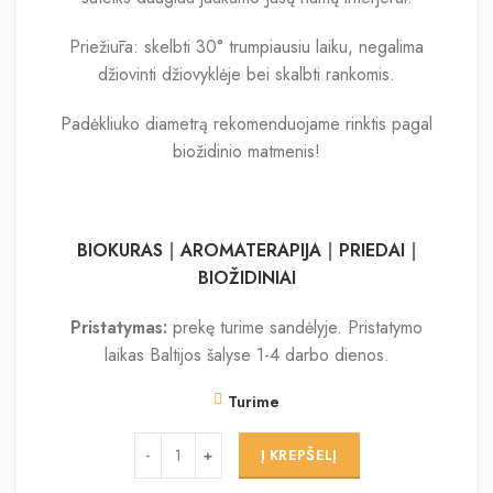
Priežiūra: skelbti 30° trumpiausiu laiku, negalima
džiovinti džiovyklėje bei skalbti rankomis.
Padėkliuko diametrą rekomenduojame rinktis pagal
biožidinio matmenis!
BIOKURAS
|
AROMATERAPIJA
|
PRIEDAI
|
BIOŽIDINIAI
Pristatymas:
prekę turime sandėlyje. Pristatymo
laikas Baltijos šalyse 1-4 darbo dienos.
Turime
Į KREPŠELĮ