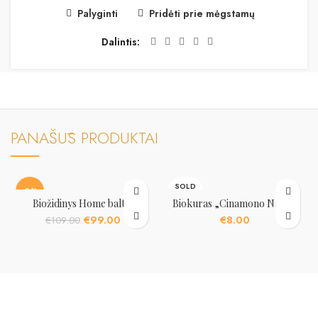
Palyginti
Pridėti prie mėgstamų
Dalintis
PANAŠŪS PRODUKTAI
SOLD
-9%
OUT
Biožidinys Home baltas
Biokuras „Cinamono Natos”
Original
Current
€
99.00
€
8.00
€
109.00
price
price
was:
is:
€109.00.
€99.00.