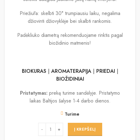
Priežiūra: skelbti 30° trumpiausiu laiku, negalima
džiovinti džiovyklėje bei skalbti rankomis.
Padėkliuko diametrą rekomenduojame rinktis pagal
biožidinio matmenis!
BIOKURAS
|
AROMATERAPIJA
|
PRIEDAI
|
BIOŽIDINIAI
Pristatymas:
prekę turime sandėlyje. Pristatymo
laikas Baltijos šalyse 1-4 darbo dienos.
Turime
Į KREPŠELĮ