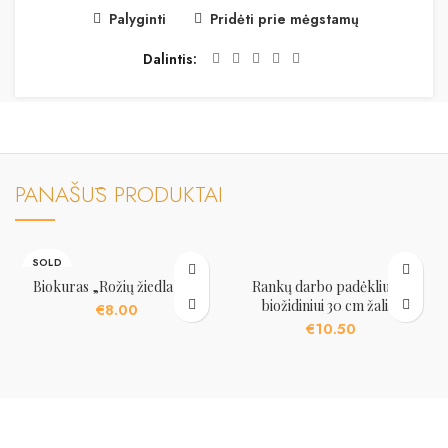
Palyginti
Pridėti prie mėgstamų
Dalintis
PANAŠŪS PRODUKTAI
SOLD
OUT
Biokuras „Rožių žiedlapiai”
Rankų darbo padėkliukas
biožidiniui 30 cm žalias
€
8.00
€
10.50