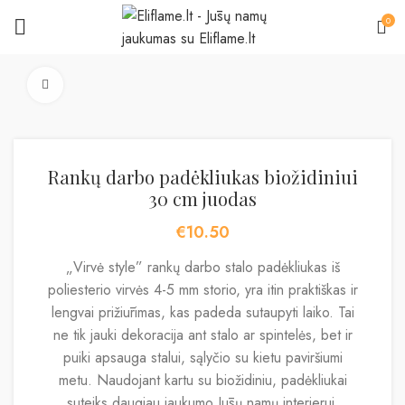
0
Padidinti
Rankų darbo padėkliukas biožidiniui
30 cm juodas
€
10.50
„Virvė style” rankų darbo stalo padėkliukas iš
poliesterio virvės 4-5 mm storio, yra itin praktiškas ir
lengvai prižiūrimas, kas padeda sutaupyti laiko. Tai
ne tik jauki dekoracija ant stalo ar spintelės, bet ir
puiki apsauga stalui, sąlyčio su kietu paviršiumi
metu. Naudojant kartu su biožidiniu, padėkliukai
suteiks daugiau jaukumo Jūsų namų interjerui.