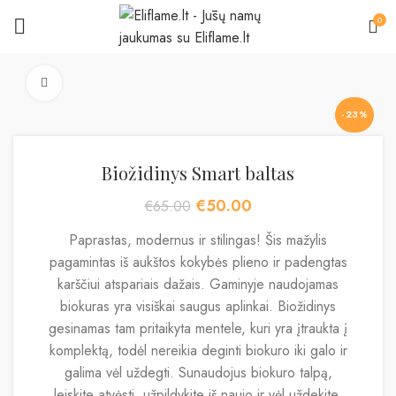
0
Padidinti
-23%
Biožidinys Smart baltas
Original
Current
€
50.00
€
65.00
price
price
Paprastas, modernus ir stilingas! Šis mažylis
was:
is:
€65.00.
€50.00.
pagamintas iš aukštos kokybės plieno ir padengtas
karščiui atspariais dažais. Gaminyje naudojamas
biokuras yra visiškai saugus aplinkai. Biožidinys
gesinamas tam pritaikyta mentele, kuri yra įtraukta į
komplektą, todėl nereikia deginti biokuro iki galo ir
galima vėl uždegti. Sunaudojus biokuro talpą,
leiskite atvėsti, užpildykite iš naujo ir vėl uždekite.