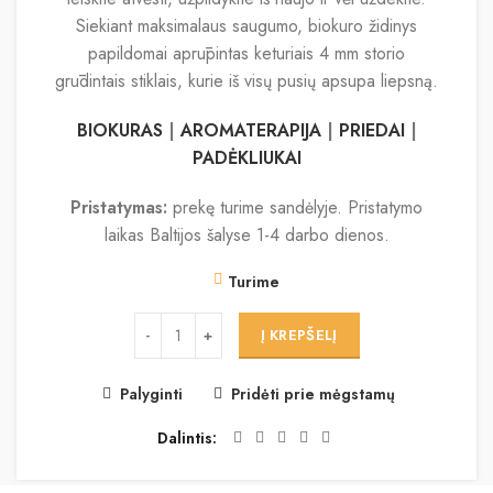
Siekiant maksimalaus saugumo, biokuro židinys
papildomai aprūpintas keturiais 4 mm storio
grūdintais stiklais, kurie iš visų pusių apsupa liepsną.
BIOKURAS
|
AROMATERAPIJA
|
PRIEDAI
|
PADĖKLIUKAI
Pristatymas:
prekę turime sandėlyje. Pristatymo
laikas Baltijos šalyse 1-4 darbo dienos.
Turime
Į KREPŠELĮ
Palyginti
Pridėti prie mėgstamų
Dalintis