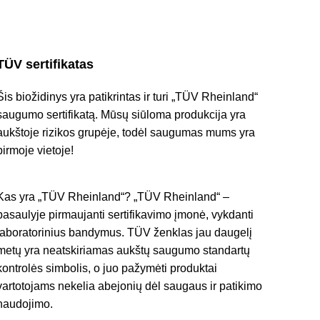
TÜV sertifikatas
Šis biožidinys yra patikrintas ir turi „TÜV Rheinland“
saugumo sertifikatą. Mūsų siūloma produkcija yra
aukštoje rizikos grupėje, todėl saugumas mums yra
pirmoje vietoje!
Kas yra „TÜV Rheinland“? „TÜV Rheinland“ –
pasaulyje pirmaujanti sertifikavimo įmonė, vykdanti
laboratorinius bandymus. TÜV ženklas jau daugelį
metų yra neatskiriamas aukštų saugumo standartų
kontrolės simbolis, o juo pažymėti produktai
vartotojams nekelia abejonių dėl saugaus ir patikimo
naudojimo.