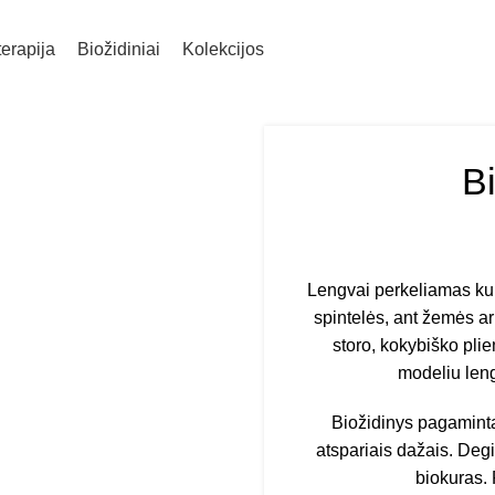
erapija
Biožidiniai
Kolekcijos
B
-14%
Lengvai perkeliamas kur 
spintelės, ant žemės ar 
storo, kokybiško plie
modeliu leng
Biožidinys pagaminta
atspariais dažais. Degik
biokuras.