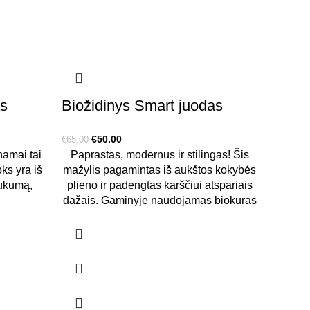
as
Biožidinys Smart juodas
Original
Current
€
50.00
€
65.00
price
price
namai tai
Paprastas, modernus ir stilingas! Šis
was:
is:
ks yra iš
mažylis pagamintas iš aukštos kokybės
€65.00.
€50.00.
aukumą,
plieno ir padengtas karščiui atspariais
dažais. Gaminyje naudojamas biokuras
yra visiškai saugus aplinkai. Biožidinys
ik Jums
gesinamas tam pritaikyta mentele, kuri
akarienės
yra įtraukta į komplektą, todėl nereikia
r kur tik
deginti biokuro iki galo ir galima vėl
irtas,
uždegti. Sunaudojus biokuro talpą,
o plieno,
leiskite atvėsti, užpildykite iš naujo ir vėl
s iš šonų.
uždekite. Siekiant maksimalaus