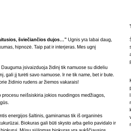
aitusios, šviečiančios dujos…”
Ugnis yra labai daug,
umas, hipnozė. Taip pat ir interjeras. Mes ugnį
Dauguma įsivaizduoja židinį tik namuose su dideliu
, gali jį turėti savo namuose. Ir ne tik name, bet ir bute.
 prie židinio rudens ar žiemos vakarais!
 procesu neišsiskiria jokios nuodingos medžiagos,
ugūs.
ntis energijos šaltinis, gaminamas tik iš organinės
ukurūzai. Biokuras gali būti skysto arba gelio pavidalo ir
biokurui. Mūsų siūlomas biokuras yra aukščiausios