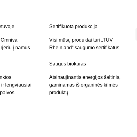
etuvoje
Sertifikuota produkcija
r Omniva
Visi mūsų produktai turi „TÜV
rjeriu į namus
Rheinland“ saugumo sertifikatus
Saugus biokuras
inktos
Atsinaujinantis energijos šaltinis,
ir lengviausiai
gaminamas iš organinės kilmės
spalvos
produktų