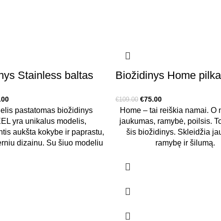
nys Stainless baltas
Biožidinys Home pilk
inal
Current
Original
Current
.00
€
75.00
€
109.00
e
price
price
price
elis pastatomas biožidinys
Home – tai reiškia namai. O 
:
is:
was:
is:
EL yra unikalus modelis,
jaukumas, ramybė, poilsis. To
.00.
€59.00.
€109.00.
€75.00.
antis aukšta kokybe ir paprastu,
šis biožidinys. Skleidžia j
rniu dizainu. Su šiuo modeliu
ramybę ir šilumą.
sukursite jaukumą bet kurioje
Lengvai perkeliamas kur t
! Šis modelis labiausiai tinka
patogu, puikiai atrodo ant v
 lauke arba patalpose kur yra
stalo, spintelės, ant žemės a
 skersvėjis. Orui nejudant šio
sugalvosite! Taip pat jis tv
 liepsna bus gana žema, bet
pagamintas iš storo, kokybišk
lengvam vėjui, ugnis pradeda
turintis du apsauginius stiklu
savo gražųjį šokį.