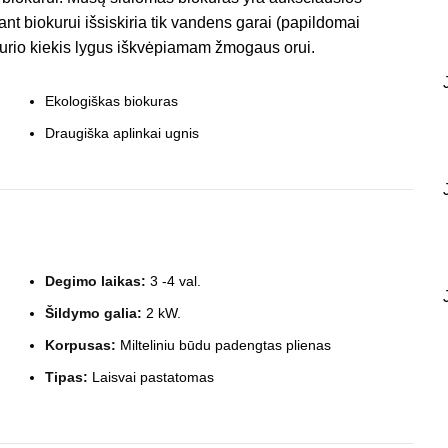
nt biokurui išsiskiria tik vandens garai (papildomai
, kurio kiekis lygus iškvėpiamam žmogaus orui.
Ekologiškas biokuras
Draugiška aplinkai ugnis
Degimo laikas:
3 -4 val.
Šildymo galia:
2 kW.
Korpusas:
Milteliniu būdu padengtas plienas
Tipas:
Laisvai pastatomas