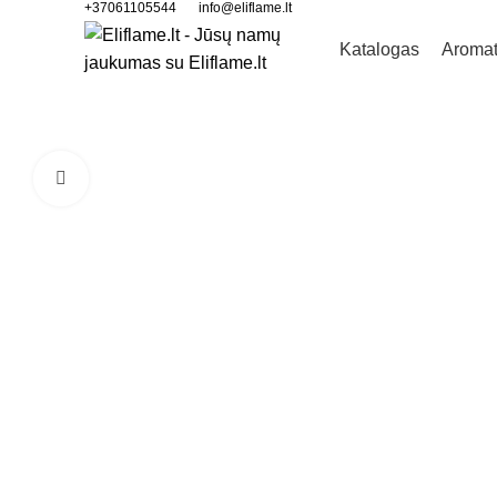
+37061105544
info@eliflame.lt
Katalogas
Aromat
Padidinti