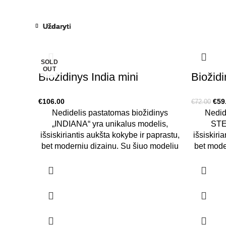
Uždaryti
Uždaryti
Uždaryti
Uždaryti
-18%
-31%
-23%
SOLD
OUT
Biožidinys India mini
Biožidi
Orig
€
106.00
€
59
€
72.00
pric
Nedidelis pastatomas biožidinys
Nedid
was
„INDIANA“ yra unikalus modelis,
STE
€72
išsiskiriantis aukšta kokybe ir paprastu,
išsiskiri
bet moderniu dizainu. Su šiuo modeliu
bet mode
legvai sukursite jaukumą bet kurioje
lengvai 
vietoje!
vietoje
naudoti
Biožidinys pagamintas iš aukštos
minimalus
kokybės plieno ir padengtas karščiui
modelio
atspariais dažais. Degiklis sukurtas taip
papūtus 
jog ir sujudinus biožidinį neišsilies