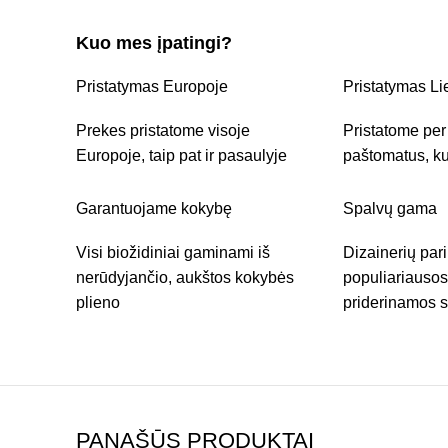
Kuo mes įpatingi?
Pristatymas Europoje
Pristatymas Li
Prekes pristatome visoje
Pristatome pe
Europoje, taip pat ir pasaulyje
paštomatus, ku
Garantuojame kokybę
Spalvų gama
Visi biožidiniai gaminami iš
Dizainerių par
nerūdyjančio, aukštos kokybės
populiariausos 
plieno
priderinamos 
PANAŠŪS PRODUKTAI