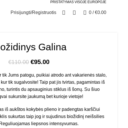
PRISTATYMAS VISOJE EUROPOJE
0
0
Prisijungti/Registruotis
0
/
€
0.00
iožidinys Galina
Original
Current
€
95.00
€
110.00
price
price
tik Jums patogu, puikiai atrodo ant vakarienės stalo,
was:
is:
kur tik sugalvosite! Taip pat jis tvirtas, pagamintas iš
€110.00.
€95.00.
no, turintis du apsauginius stiklus iš šonų. Su šiuo
vai sukursite jaukumą bet kurioje vietoje!
s iš aukštos kokybės plieno ir padengtas karščiui
lis sukurtas taip jog ir sujudinus biožidinį neišsilies
 Reguliuojamas liepsnos intensyvumas.