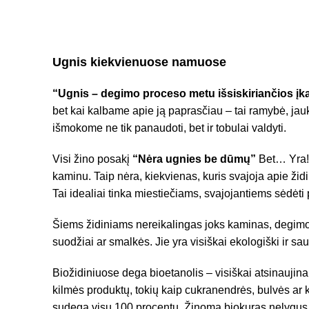
Ugnis kiekvienuose namuose
“Ugnis – degimo proceso metu išsiskiriančios įk
bet kai kalbame apie ją paprasčiau – tai ramybė, jauk
išmokome ne tik panaudoti, bet ir tobulai valdyti.
Visi žino posakį
“Nėra ugnies be dūmų”
Bet… Yra! 
kaminu. Taip nėra, kiekvienas, kuris svajoja apie židinį
Tai idealiai tinka miestiečiams, svajojantiems sėdėti
Šiems židiniams nereikalingas joks kaminas, degimo
suodžiai ar smalkės. Jie yra visiškai ekologiški ir sa
Biožidiniuose dega bioetanolis – visiškai atsinaujina
kilmės produktų, tokių kaip cukranendrės, bulvės ar k
sudega visu 100 procentų. Žinoma biokuras nelygus 