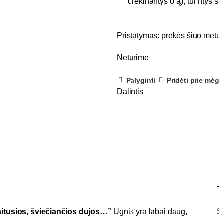
drėkinantys orą), turintys 
Pristatymas: prekės šiuo metu
Neturime
Palyginti
Pridėti prie mė
Dalintis
aitusios, šviečiančios dujos…”
Ugnis yra labai daug,