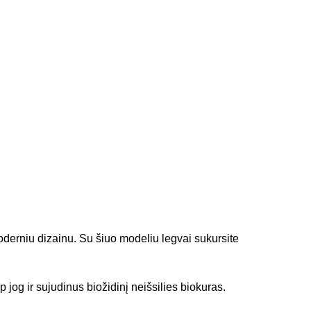
oderniu dizainu. Su šiuo modeliu legvai sukursite
 jog ir sujudinus biožidinį neišsilies biokuras.