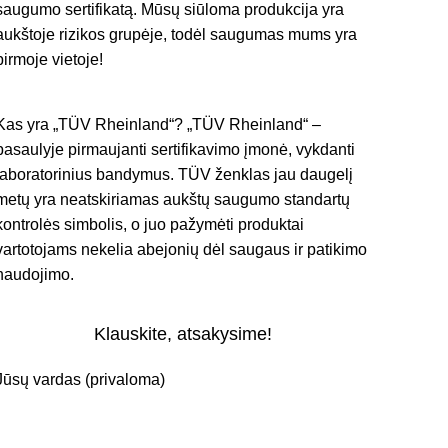
saugumo sertifikatą. Mūsų siūloma produkcija yra
aukštoje rizikos grupėje, todėl saugumas mums yra
pirmoje vietoje!
Kas yra „TÜV Rheinland“? „TÜV Rheinland“ –
pasaulyje pirmaujanti sertifikavimo įmonė, vykdanti
laboratorinius bandymus. TÜV ženklas jau daugelį
metų yra neatskiriamas aukštų saugumo standartų
kontrolės simbolis, o juo pažymėti produktai
vartotojams nekelia abejonių dėl saugaus ir patikimo
naudojimo.
Klauskite, atsakysime!
Jūsų vardas (privaloma)