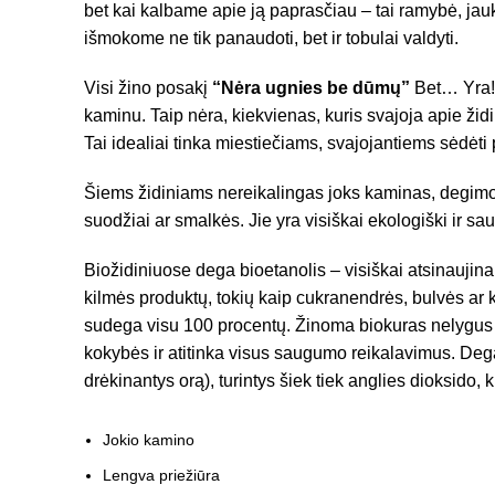
bet kai kalbame apie ją paprasčiau – tai ramybė, jauk
išmokome ne tik panaudoti, bet ir tobulai valdyti.
Visi žino posakį
“Nėra ugnies be dūmų”
Bet… Yra! 
kaminu. Taip nėra, kiekvienas, kuris svajoja apie židinį
Tai idealiai tinka miestiečiams, svajojantiems sėdėti
Šiems židiniams nereikalingas joks kaminas, degimo
suodžiai ar smalkės. Jie yra visiškai ekologiški ir sa
Biožidiniuose dega bioetanolis – visiškai atsinaujina
kilmės produktų, tokių kaip cukranendrės, bulvės ar k
sudega visu 100 procentų. Žinoma biokuras nelygus 
kokybės ir atitinka visus saugumo reikalavimus. Dega
drėkinantys orą), turintys šiek tiek anglies dioksido
Jokio kamino
Lengva priežiūra