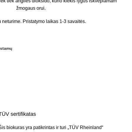
šiek tiek anglies dioksido, kurio kiekis lygus iškvėpiamam
žmogaus orui.
 neturime. Pristatymo laikas 1-3 savaitės.
gstamų
TÜV sertifikatas
Šis biokuras yra patikrintas ir turi „TÜV Rheinland“