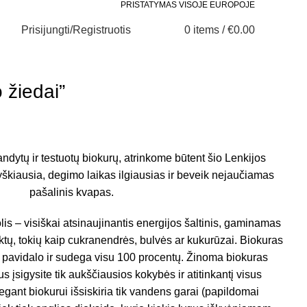
PRISTATYMAS VISOJE EUROPOJE
Prisijungti/Registruotis
0
items
/
€
0.00
0
0
 žiedai”
dytų ir testuotų biokurų, atrinkome būtent šio Lenkijos
yškiausia, degimo laikas ilgiausias ir beveik nejaučiamas
pašalinis kvapas.
is – visiškai atsinaujinantis energijos šaltinis, gaminamas
ktų, tokių kaip cukranendrės, bulvės ar kukurūzai. Biokuras
io pavidalo ir sudega visu 100 procentų. Žinoma biokuras
 įsigysite tik aukščiausios kokybės ir atitinkantį visus
gant biokurui išsiskiria tik vandens garai (papildomai