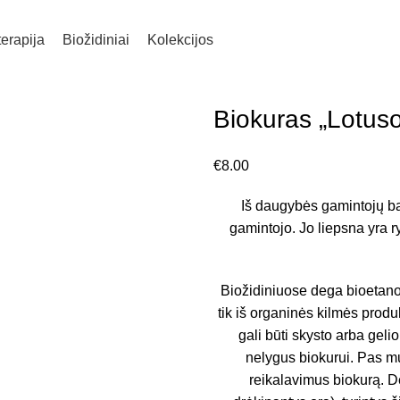
erapija
Biožidiniai
Kolekcijos
Biokuras „Lotuso
€
8.00
Iš daugybės gamintojų ban
gamintojo. Jo liepsna yra r
Biožidiniuose dega bioetanol
tik iš organinės kilmės produ
gali būti skysto arba gel
nelygus biokurui. Pas mus
reikalavimus biokurą. De