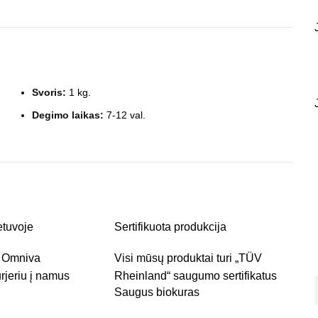
Svoris:
1 kg.
Degimo laikas:
7-12 val.
etuvoje
Sertifikuota produkcija
r Omniva
Visi mūsų produktai turi „TÜV
rjeriu į namus
Rheinland“ saugumo sertifikatus
Saugus biokuras