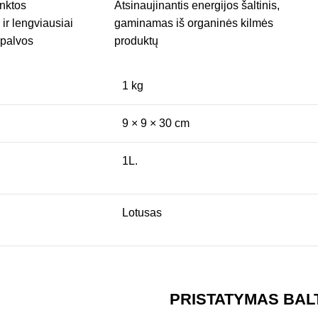
inktos
Atsinaujinantis energijos šaltinis,
ir lengviausiai
gaminamas iš organinės kilmės
spalvos
produktų
1 kg
9 × 9 × 30 cm
1L.
Lotusas
PRISTATYMAS BAL