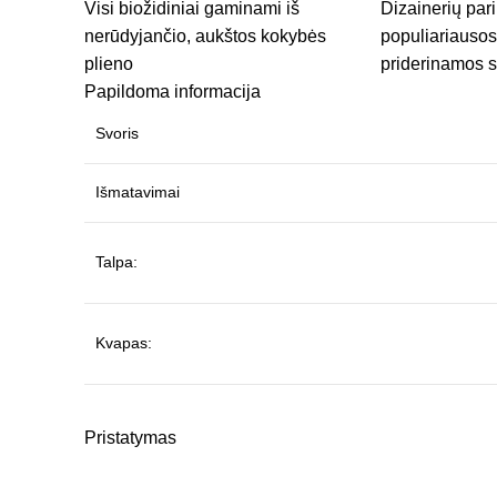
Visi biožidiniai gaminami iš
Dizainerių par
nerūdyjančio, aukštos kokybės
populiariausos 
plieno
priderinamos 
Papildoma informacija
Svoris
Išmatavimai
Talpa:
Kvapas:
Pristatymas