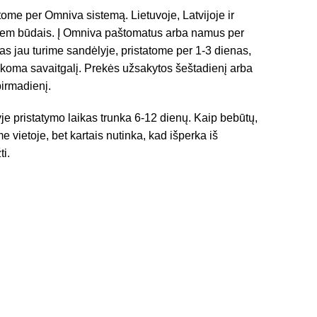
ome per Omniva sistemą. Lietuvoje, Latvijoje ir
viem būdais. Į Omniva paštomatus arba namus per
as jau turime sandėlyje, pristatome per 1-3 dienas,
sakoma savaitgalį. Prekės užsakytos šeštadienį arba
pirmadienį.
je pristatymo laikas trunka 6-12 dienų. Kaip bebūtų,
e vietoje, bet kartais nutinka, kad išperka iš
ti.