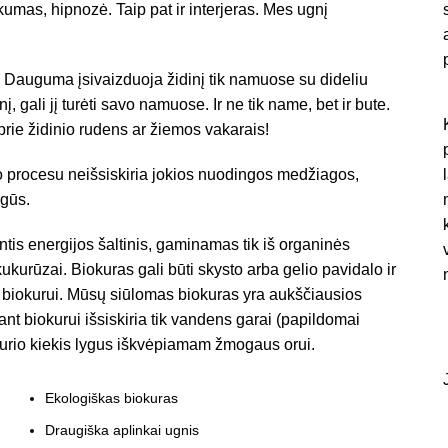
umas, hipnozė. Taip pat ir interjeras. Mes ugnį
Dauguma įsivaizduoja židinį tik namuose su dideliu
, gali jį turėti savo namuose. Ir ne tik name, bet ir bute.
 prie židinio rudens ar žiemos vakarais!
 procesu neišsiskiria jokios nuodingos medžiagos,
ugūs.
ntis energijos šaltinis, gaminamas tik iš organinės
ukurūzai. Biokuras gali būti skysto arba gelio pavidalo ir
biokurui. Mūsų siūlomas biokuras yra aukščiausios
nt biokurui išsiskiria tik vandens garai (papildomai
, kurio kiekis lygus iškvėpiamam žmogaus orui.
Ekologiškas biokuras
Draugiška aplinkai ugnis