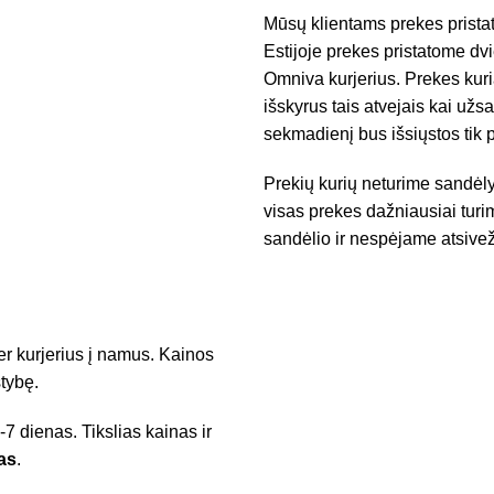
Mūsų klientams prekes pristat
Estijoje prekes pristatome d
Omniva kurjerius. Prekes kuri
išskyrus tais atvejais kai už
sekmadienį bus išsiųstos tik 
Prekių kurių neturime sandėly
visas prekes dažniausiai turim
sandėlio ir nespėjame atsivež
r kurjerius į namus. Kainos
tybę.
7 dienas. Tikslias kainas ir
as
.