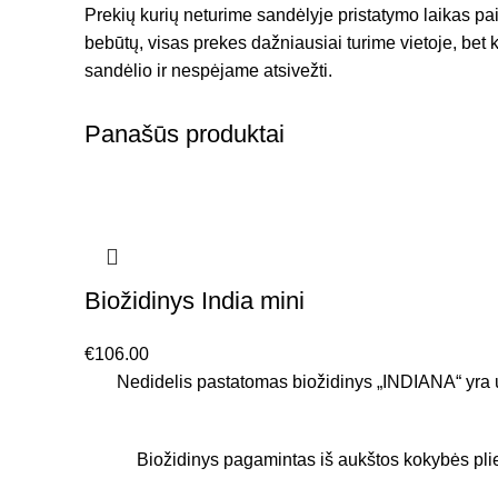
Prekių kurių neturime sandėlyje pristatymo laikas pa
bebūtų, visas prekes dažniausiai turime vietoje, bet k
sandėlio ir nespėjame atsivežti.
Panašūs produktai
Biožidinys India mini
€
106.00
Nedidelis pastatomas biožidinys „INDIANA“ yra un
Biožidinys pagamintas iš aukštos kokybės plieno