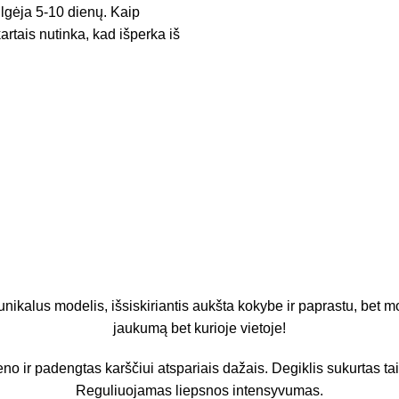
ilgėja 5-10 dienų. Kaip
artais nutinka, kad išperka iš
ikalus modelis, išsiskiriantis aukšta kokybe ir paprastu, bet m
jaukumą bet kurioje vietoje!
 ir padengtas karščiui atspariais dažais. Degiklis sukurtas taip
Reguliuojamas liepsnos intensyvumas.