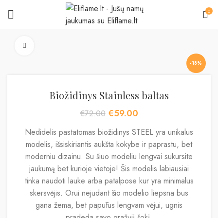
0
Padidinti
-18%
Biožidinys Stainless baltas
Original
Current
€
59.00
€
72.00
price
price
Nedidelis pastatomas biožidinys STEEL yra unikalus
was:
is:
€72.00.
€59.00.
modelis, išsiskiriantis aukšta kokybe ir paprastu, bet
moderniu dizainu. Su šiuo modeliu lengvai sukursite
jaukumą bet kurioje vietoje! Šis modelis labiausiai
tinka naudoti lauke arba patalpose kur yra minimalus
skersvėjis. Orui nejudant šio modelio liepsna bus
gana žema, bet papūtus lengvam vėjui, ugnis
pradeda savo gražųjį šokį.