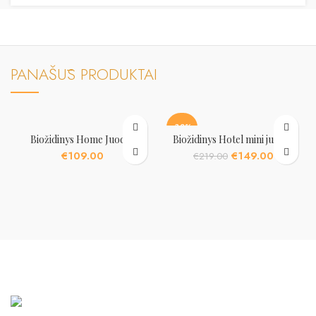
PANAŠŪS PRODUKTAI
-32%
Biožidinys Home Juodas
Biožidinys Hotel mini juodas
Original
Current
€
109.00
€
149.00
€
219.00
price
price
was:
is:
€219.00.
€149.00.