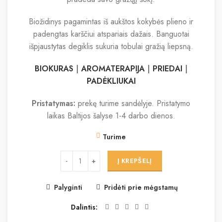
Biožidinys pagamintas iš aukštos kokybės plieno ir
padengtas karščiui atspariais dažais. Banguotai
išpjaustytas degiklis sukuria tobulai gražią liepsną.
BIOKURAS
|
AROMATERAPIJA
|
PRIEDAI
|
PADĖKLIUKAI
Pristatymas:
prekę turime sandėlyje. Pristatymo
laikas Baltijos šalyse 1-4 darbo dienos.
Turime
Į KREPŠELĮ
Palyginti
Pridėti prie mėgstamų
Dalintis