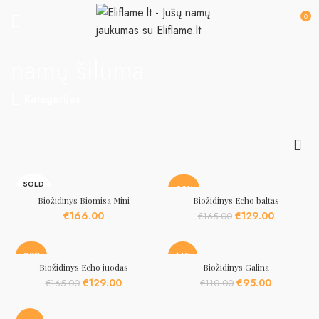
0
namų šiluma
Kategorijos
SOLD
-22%
OUT
Biožidinys Biomisa Mini
Biožidinys Echo baltas
Original
Current
€
166.00
€
129.00
€
165.00
price
price
was:
is:
€165.00.
€129.00.
-22%
-14%
Biožidinys Echo juodas
Biožidinys Galina
Original
Current
Original
Current
€
129.00
€
95.00
€
165.00
€
110.00
price
price
price
price
was:
is:
was:
is: