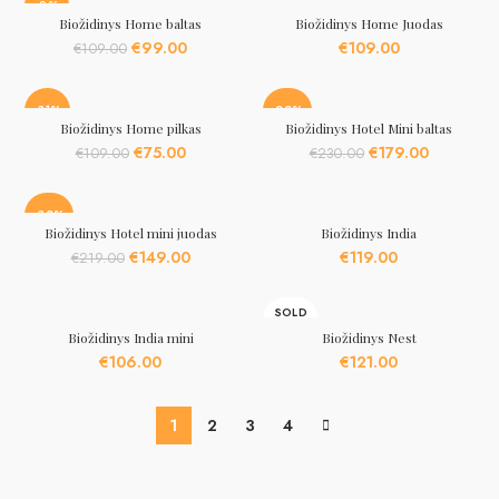
€165.00.
€129.00.
€110.00.
€95.00.
-9%
Biožidinys Home baltas
Biožidinys Home Juodas
Original
Current
€
99.00
€
109.00
€
109.00
price
price
was:
is:
€109.00.
€99.00.
-31%
-22%
Biožidinys Home pilkas
Biožidinys Hotel Mini baltas
Original
Current
Original
Current
€
75.00
€
179.00
€
109.00
€
230.00
price
price
price
price
was:
is:
was:
is:
€109.00.
€75.00.
€230.00.
€179.00.
-32%
Biožidinys Hotel mini juodas
Biožidinys India
Original
Current
€
149.00
€
119.00
€
219.00
price
price
was:
is:
SOLD
€219.00.
€149.00.
OUT
Biožidinys India mini
Biožidinys Nest
€
106.00
€
121.00
1
2
3
4