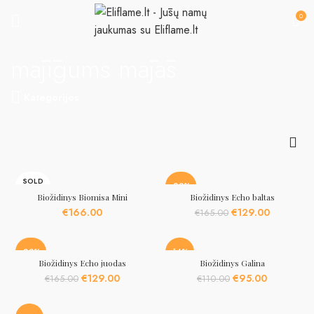
0
mājīgums mājās
Kategorijos
SOLD
-22%
OUT
Biožidinys Biomisa Mini
Biožidinys Echo baltas
Original
Current
€
166.00
€
129.00
€
165.00
price
price
was:
is:
€165.00.
€129.00.
-22%
-14%
Biožidinys Echo juodas
Biožidinys Galina
Original
Current
Original
Current
€
129.00
€
95.00
€
165.00
€
110.00
price
price
price
price
was:
is:
was:
is: