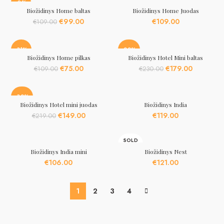
€165.00.
€129.00.
€110.00.
€95.00.
-9%
Biožidinys Home baltas
Biožidinys Home Juodas
Original
Current
€
99.00
€
109.00
€
109.00
price
price
was:
is:
€109.00.
€99.00.
-31%
-22%
Biožidinys Home pilkas
Biožidinys Hotel Mini baltas
Original
Current
Original
Current
€
75.00
€
179.00
€
109.00
€
230.00
price
price
price
price
was:
is:
was:
is:
€109.00.
€75.00.
€230.00.
€179.00.
-32%
Biožidinys Hotel mini juodas
Biožidinys India
Original
Current
€
149.00
€
119.00
€
219.00
price
price
was:
is:
SOLD
€219.00.
€149.00.
OUT
Biožidinys India mini
Biožidinys Nest
€
106.00
€
121.00
1
2
3
4