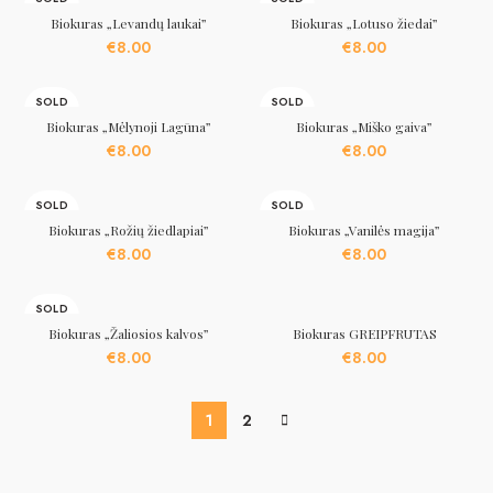
OUT
OUT
Biokuras „Levandų laukai”
Biokuras „Lotuso žiedai”
€
8.00
€
8.00
SOLD
SOLD
OUT
OUT
Biokuras „Mėlynoji Lagūna”
Biokuras „Miško gaiva”
€
8.00
€
8.00
SOLD
SOLD
OUT
OUT
Biokuras „Rožių žiedlapiai”
Biokuras „Vanilės magija”
€
8.00
€
8.00
SOLD
OUT
Biokuras „Žaliosios kalvos”
Biokuras GREIPFRUTAS
€
8.00
€
8.00
1
2