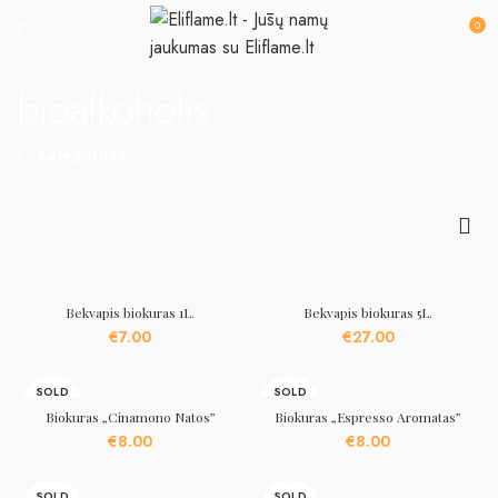
0
bioalkoholis
Kategorijos
Bekvapis biokuras 1L.
Bekvapis biokuras 5L.
€
7.00
€
27.00
SOLD
SOLD
OUT
OUT
Biokuras „Cinamono Natos”
Biokuras „Espresso Aromatas”
€
8.00
€
8.00
SOLD
SOLD