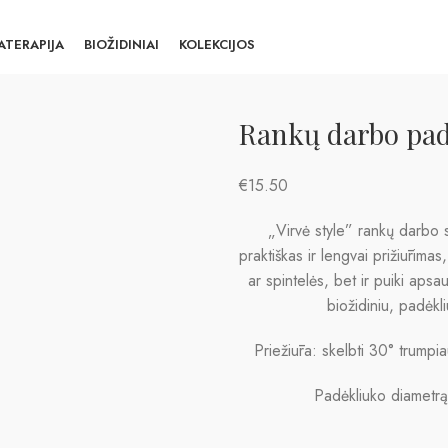
TERAPIJA
BIOŽIDINIAI
KOLEKCIJOS
Rankų darbo padė
€
15.50
„Virvė style” rankų darbo st
praktiškas ir lengvai prižiūrimas
ar spintelės, bet ir puiki apsa
biožidiniu, padėkl
Priežiūra: skelbti 30° trumpia
Padėkliuko diametrą