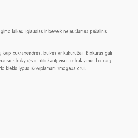
gimo laikas ilgiausias ir beveik nejaučiamas pašalinis
ių kaip cukranendrės, bulvės ar kukurūzai. Biokuras gali
usios kokybės ir atitinkantį visus reikalavimus biokurą.
kurio kiekis lygus iškvėpiamam žmogaus orui.