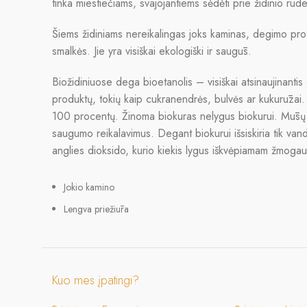
tinka miestiečiams, svajojantiems sėdėti prie židinio rud
Šiems židiniams nereikalingas joks kaminas, degimo pro
smalkės. Jie yra visiškai ekologiški ir saugūs.
Biožidiniuose dega bioetanolis – visiškai atsinaujinantis 
produktų, tokių kaip cukranendrės, bulvės ar kukurūzai. 
100 procentų. Žinoma biokuras nelygus biokurui. Mūsų si
saugumo reikalavimus. Degant biokurui išsiskiria tik vand
anglies dioksido, kurio kiekis lygus iškvėpiamam žmogau
Jokio kamino
Lengva priežiūra
Kuo mes įpatingi?