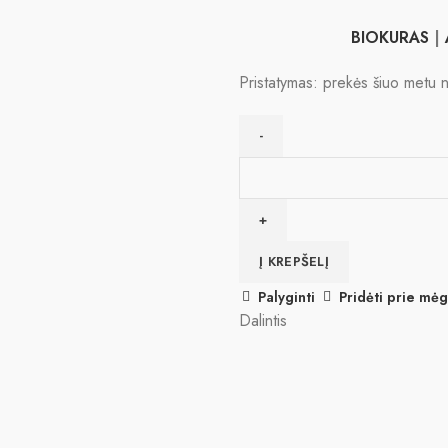
BIOKURAS
|
Pristatymas: prekės šiuo metu n
produkto
kiekis:
Rankų
darbo
Į KREPŠELĮ
padėkliukas
biožidiniui
Palyginti
Pridėti prie mė
45
Dalintis
cm
žalias