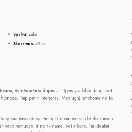
Spalva:
Žalia
Skersmuo:
45 cm.
tusios, šviečiančios dujos…”
Ugnis yra labai daug, bet
hipnozė. Taip pat ir interjeras. Mes ugnį išmokome ne tik
uguma įsivaizduoja židinį tik namuose su dideliu kaminu.
rėti savo namuose. Ir ne tik name, bet ir bute. Tai idealiai