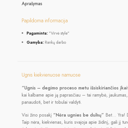
Aprašymas
Papildoma informacija
Pagaminta:
"Virvė style"
Gamyba:
Rankų darbo
Ugnis kiekvienuose namuose
“Ugnis – degimo proceso metu išsiskiriančios įkai
kai kalbame apie ją paprasčiau – tai ramybė, jaukumas, 
panaudoti, bet ir tobulai valdyti.
Visi žino posakį
“Nėra ugnies be dūmų”
Bet… Yra! Da
Taip nėra, kiekvienas, kuris svajoja apie židinį, gali jį tu