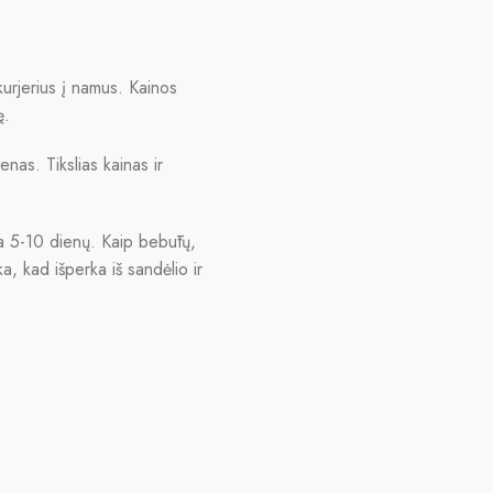
urjerius į namus. Kainos
ę.
enas. Tikslias kainas ir
ja 5-10 dienų. Kaip bebūtų,
ka, kad išperka iš sandėlio ir