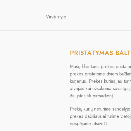
Virvė style
PRISTATYMAS BALT
Mūsų klientams prekes pristatom
prekes pristatome dviem būdai
kurjerius. Prekes kurias jau tur
atvejais kai užsakoma savaitga
išsiųstos tik pirmadienį.
Prekių kurių neturime sandėlyje
prekes dažniausiai turime vietoje
nespėjame atsivežti.