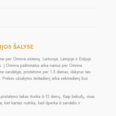
IJOS ŠALYSE
e per Omniva sistemą. Lietuvoje, Latvijoje ir Estijoje
s. Į Omniva paštomatus arba namus per Omniva
ime sandėlyje, pristatome per 1-3 dienas, išskyrus tais
lį. Prekės užsakytos šeštadienį arba sekmadienį bus
 pristatymo laikas trunka 6-12 dienų. Kaip bebūtų, visas
, bet kartais nutinka, kad išperka iš sandėlio ir