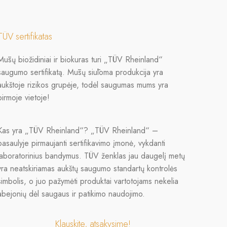
TÜV sertifikatas
Mūsų biožidiniai ir biokuras turi „TÜV Rheinland“
saugumo sertifikatą. Mūsų siūloma produkcija yra
aukštoje rizikos grupėje, todėl saugumas mums yra
pirmoje vietoje!
Kas yra „TÜV Rheinland“? „TÜV Rheinland“ –
pasaulyje pirmaujanti sertifikavimo įmonė, vykdanti
laboratorinius bandymus. TÜV ženklas jau daugelį metų
yra neatskiriamas aukštų saugumo standartų kontrolės
simbolis, o juo pažymėti produktai vartotojams nekelia
abejonių dėl saugaus ir patikimo naudojimo.
Klauskite, atsakysime!