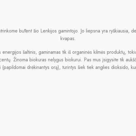
rinkome būtent šio Lenkijos gamintojo. Jo liepsna yra ryškiausia, de
kvapas.
is energijos šaltinis, gaminamas tik iš organinės kilmės produktų, tok
entų. Žinoma biokuras nelygus biokurui. Pas mus įsigysite tik aukščia
i (papildomai drėkinantys orą), turintys šiek tiek anglies dioksido, 