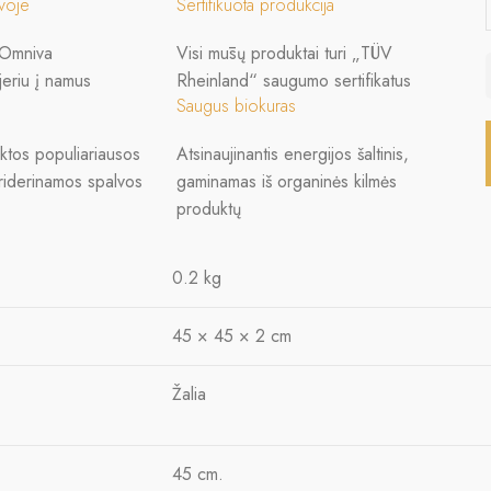
uvoje
Sertifikuota produkcija
 Omniva
Visi mūsų produktai turi „TÜV
jeriu į namus
Rheinland“ saugumo sertifikatus
Saugus biokuras
nktos populiariausos
Atsinaujinantis energijos šaltinis,
priderinamos spalvos
gaminamas iš organinės kilmės
produktų
0.2 kg
45 × 45 × 2 cm
Žalia
45 cm.