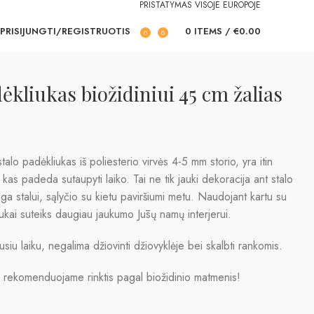
PRISTATYMAS VISOJE EUROPOJE
PRISIJUNGTI/REGISTRUOTIS
0
ITEMS
/
€
0.00
0
0
kliukas biožidiniui 45 cm žalias
alo padėkliukas iš poliesterio virvės 4-5 mm storio, yra itin
, kas padeda sutaupyti laiko. Tai ne tik jauki dekoracija ant stalo
uga stalui, sąlyčio su kietu paviršiumi metu. Naudojant kartu su
iukai suteiks daugiau jaukumo Jūsų namų interjerui.
usiu laiku, negalima džiovinti džiovyklėje bei skalbti rankomis.
 rekomenduojame rinktis pagal biožidinio matmenis!