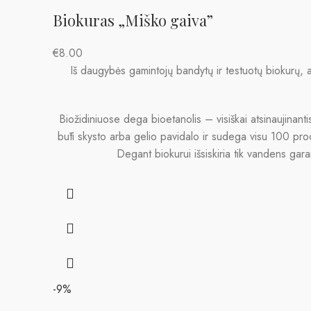
Biokuras „Miško gaiva”
€
8.00
Iš daugybės gamintojų bandytų ir testuotų biokurų, at
Biožidiniuose dega bioetanolis – visiškai atsinaujinant
būti skysto arba gelio pavidalo ir sudega visu 100 proc
Degant biokurui išsiskiria tik vandens gara
-9%