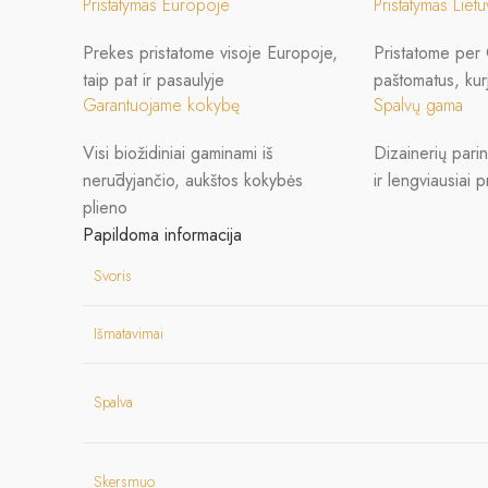
Pristatymas Europoje
Pristatymas Liet
Prekes pristatome visoje Europoje,
Pristatome per
taip pat ir pasaulyje
paštomatus, kur
Garantuojame kokybę
Spalvų gama
Visi biožidiniai gaminami iš
Dizainerių pari
nerūdyjančio, aukštos kokybės
ir lengviausiai 
plieno
Papildoma informacija
Svoris
Išmatavimai
Spalva
Skersmuo