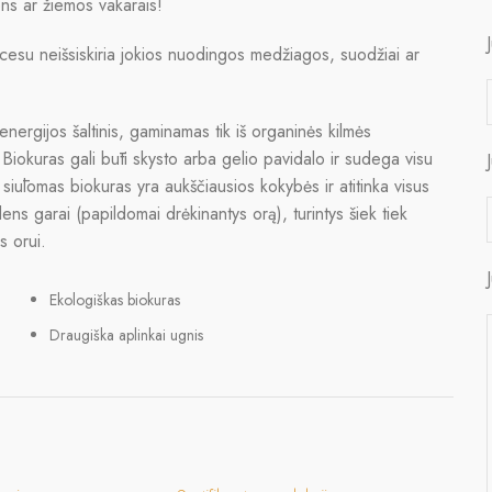
ens ar žiemos vakarais!
cesu neišsiskiria jokios nuodingos medžiagos, suodžiai ar
energijos šaltinis, gaminamas tik iš organinės kilmės
Biokuras gali būti skysto arba gelio pavidalo ir sudega visu
ūlomas biokuras yra aukščiausios kokybės ir atitinka visus
ens garai (papildomai drėkinantys orą), turintys šiek tiek
s orui.
Ekologiškas biokuras
Draugiška aplinkai ugnis