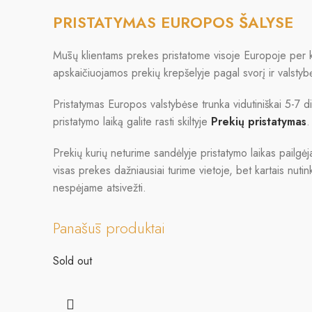
PRISTATYMAS EUROPOS ŠALYSE
Mūsų klientams prekes pristatome visoje Europoje per k
apskaičiuojamos prekių krepšelyje pagal svorį ir valstyb
Pristatymas Europos valstybėse trunka vidutiniškai 5-7 di
pristatymo laiką galite rasti skiltyje
Prekių pristatymas
.
Prekių kurių neturime sandėlyje pristatymo laikas pailgė
visas prekes dažniausiai turime vietoje, bet kartais nutin
nespėjame atsivežti.
Panašūs produktai
Sold out