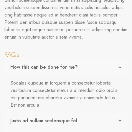
Blandit scelerisque condimentum sit at adipiscing. Adipiscing
vestibulum suspendisse nisi vene natis iaculis ridiculus adipis
cing habitasse neque ad at hendrerit diam facilisi semper.
Potenti pen atibus quisque suspen disse fusce sociosqu
lobor tis eget neque nascetur posuere nisi adipiscing condim
entum in vulputate auctor a sem viverra.
FAQs
How this can be done for me?
Sodales quisque in torquent a consectetur lobortis
vestibulum consectetur metus a a interdum odio orci a
est parturient nisi pharetra vivamus a commodo tellus.
Est non arcu a.
Justo ad nullam scelerisque fel