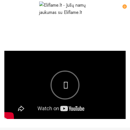
0
Leo uteu ullamcorper