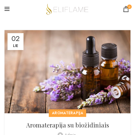
0
02
LIE
AROMATERAPIJA
Aromaterapija su biožidiniais