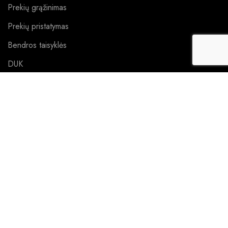
Prekių grąžinimas
Prekių pristatymas
Bendros taisyklės
DUK
NUORODOS
Instagram
Facebook
Katalogas
Kontaktai
Apie mus