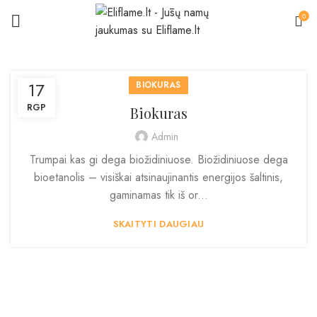
0
17
BIOKURAS
RGP
Biokuras
Admin
Trumpai kas gi dega biožidiniuose. Biožidiniuose dega
bioetanolis – visiškai atsinaujinantis energijos šaltinis,
gaminamas tik iš or...
SKAITYTI DAUGIAU