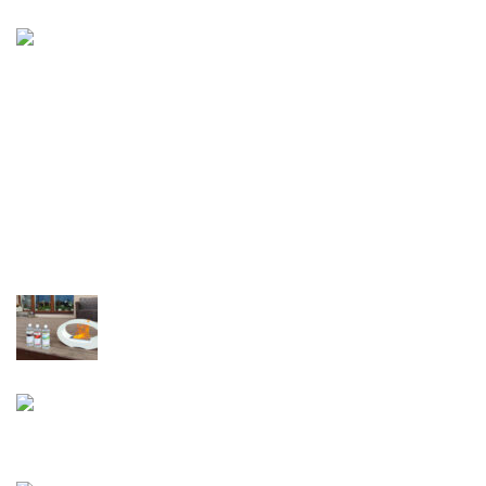
Mūsų pagrindinis tikslas – Jūsų namų jaukumas ir šiluma.
Naugarduko g. 37-13, Vilnius, Lietuva
Tel: +37061105544
E-mail: info@eliflame.lt
NAUJAUSI ĮRAŠAI
Biokuras
2021-08-17
No Comments
Židiniai – kiekvieno namuose!
2021-08-03
No Comments