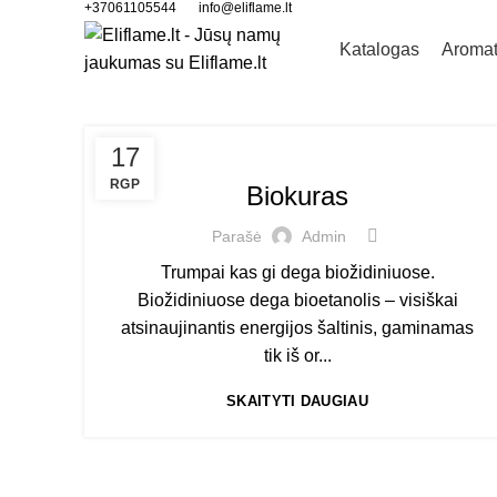
+37061105544
info@eliflame.lt
Katalogas
Aromat
BIOKURAS
17
RGP
Biokuras
Parašė
Admin
Trumpai kas gi dega biožidiniuose.
Biožidiniuose dega bioetanolis – visiškai
atsinaujinantis energijos šaltinis, gaminamas
tik iš or...
SKAITYTI DAUGIAU