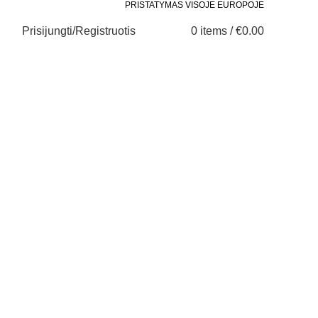
PRISTATYMAS VISOJE EUROPOJE
Prisijungti/Registruotis
0
items
/
€
0.00
0
0